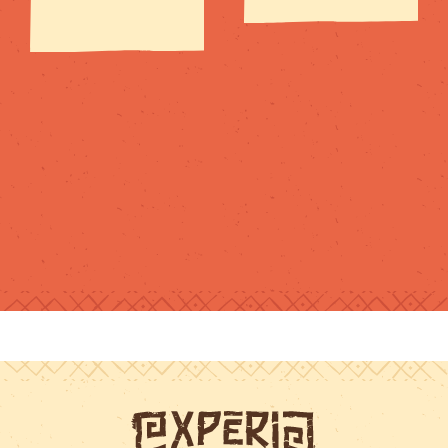
pour tous les
niveaux et
chacun trouve
son compte.Je
recommande !