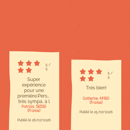
5
/
5
5
/
5
Super
expérience
Très bien!
pour une
première.Personnel
Catherine, 44160
très sympa, à l
(France)
Patricia, 56530
écoute et
(France)
bienveillant.Site
Publié le 25/07/2026
à taille
Publié le 26/07/2026
humaine,c est
parfait.Il y en a