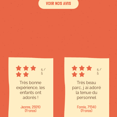
VOIR NOS AVIS
5
/
5
/
5
5
Très bonne
Très beau
expérience, les
parc, j ai adoré
enfants ont
la tenue du
adorés !
personnel
Jeanne, 29310
Fannie, 71540
(France)
(France)