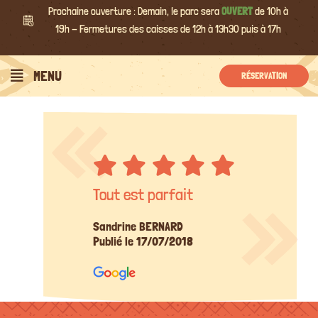
Passer
Prochaine ouverture : Demain, le parc sera
OUVERT
de 10h à
au
19h - Fermetures des caisses de 12h à 13h30 puis à 17h
contenu
MENU
RÉSERVATION
Tout est parfait
Sandrine BERNARD
Publié le 17/07/2018