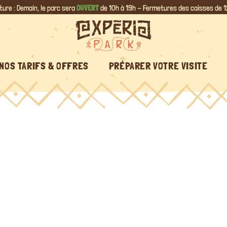
ture : Demain, le parc sera
OUVERT
de 10h à 19h - Fermetures des caisses de 1
NOS TARIFS & OFFRES
PRÉPARER VOTRE VISITE