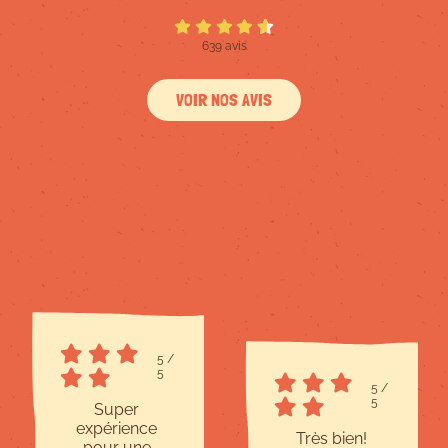
639 avis
VOIR NOS AVIS
5
/
5
5
/
5
Super
expérience
Très bien!
pour une