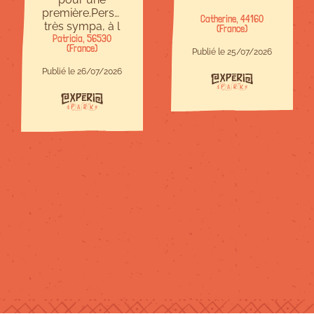
première.Personnel
Catherine, 44160
très sympa, à l
(France)
Patricia, 56530
écoute et
(France)
bienveillant.Site
Publié le 25/07/2026
à taille
Publié le 26/07/2026
humaine,c est
parfait.Il y en a
pour tous les
niveaux et
chacun trouve
son compte.Je
recommande !