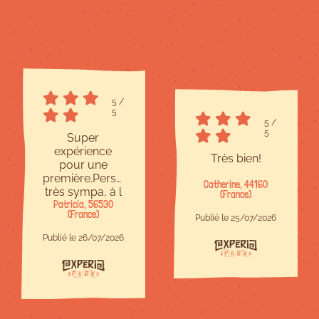
5
/
5
5
/
5
Super
expérience
Très bien!
pour une
première.Personnel
Catherine, 44160
très sympa, à l
(France)
Patricia, 56530
écoute et
(France)
bienveillant.Site
Publié le 25/07/2026
à taille
Publié le 26/07/2026
humaine,c est
parfait.Il y en a
pour tous les
niveaux et
chacun trouve
son compte.Je