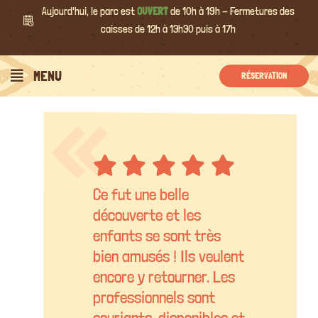
Passer
Aujourd'hui, le parc est
OUVERT
de 10h à 19h - Fermetures des
au
caisses de 12h à 13h30 puis à 17h
contenu
MENU
RÉSERVATION
Ce fut une belle
découverte et les
enfants se sont très
bien amusés ! Ils veulent
encore y retourner. Les
professionnels sont
souriants, disponibles et