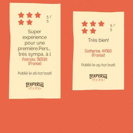
5
/
5
5
/
5
Super
expérience
Très bien!
pour une
première.Personnel
Catherine, 44160
très sympa, à l
(France)
Patricia, 56530
écoute et
(France)
bienveillant.Site
Publié le 25/07/2026
à taille
Publié le 26/07/2026
humaine,c est
parfait.Il y en a
pour tous les
niveaux et
chacun trouve
son compte.Je
recommande !