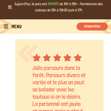
Passer
Aujourd'hui, le parc est
OUVERT
de 10h à 19h - Fermetures des
au
caisses de 12h à 13h30 puis à 17h
contenu
MENU
RÉSERVATION
Jolis parcours dans la
forêt. Parcours divers et
variés et le plus on peut
se balader avec les
toutous si on le désire.
Le personnel est jeune
et sympa, mais surtout