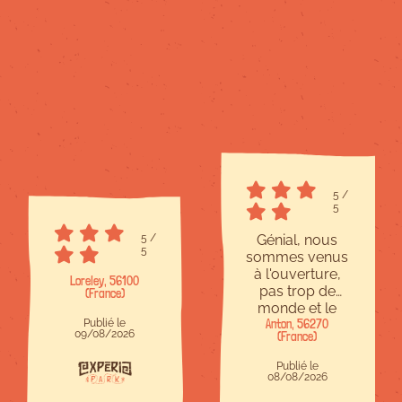
5
/
5
5
/
Génial, nous
5
sommes venus
à l'ouverture,
Loreley, 56100
pas trop de
(France)
monde et le
Publié le
personnel était
Anton, 56270
09/08/2026
(France)
sympa. Les
modules
Publié le
amovibles
08/08/2026
comme les skis