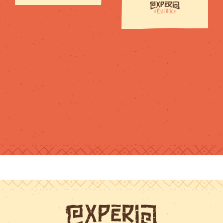
étaient
intéressants
mais un ou
deux en plus
seraient encore
plus
divertissants
(comme une
planche de
surf par
exemple). Le
défi "ninja" était
très amusant,
bien que très
exigeant, ce
qui est normal
car c'est un
défi.