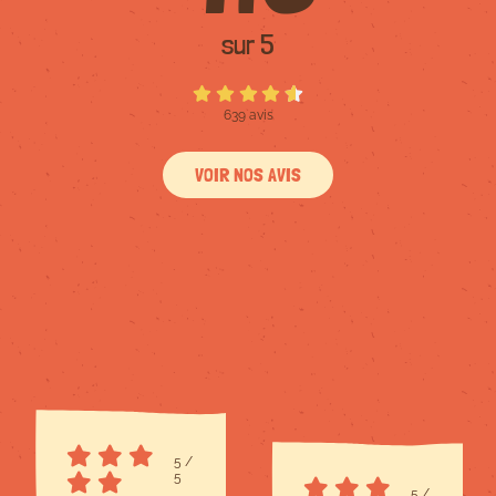
sur 5
639 avis
VOIR NOS AVIS
5
/
5
5
/