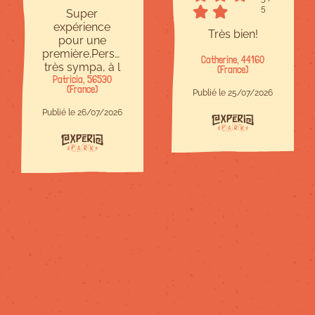
5
Super
expérience
Très bien!
pour une
première.Personnel
Catherine, 44160
très sympa, à l
(France)
Patricia, 56530
écoute et
(France)
bienveillant.Site
Publié le 25/07/2026
à taille
Publié le 26/07/2026
humaine,c est
parfait.Il y en a
pour tous les
niveaux et
chacun trouve
son compte.Je
recommande !