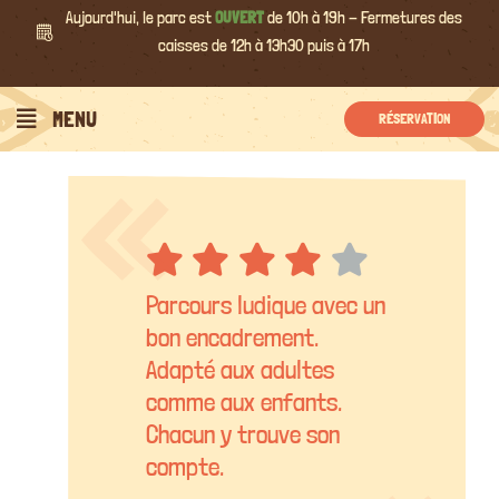
Passer
Aujourd'hui, le parc est
OUVERT
de 10h à 19h - Fermetures des
au
caisses de 12h à 13h30 puis à 17h
contenu
MENU
RÉSERVATION
Parcours ludique avec un
bon encadrement.
Adapté aux adultes
comme aux enfants.
Chacun y trouve son
compte.