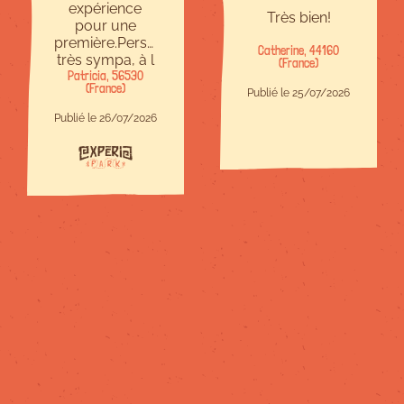
expérience
Très bien!
pour une
première.Personnel
Catherine, 44160
très sympa, à l
(France)
Patricia, 56530
écoute et
(France)
bienveillant.Site
Publié le 25/07/2026
à taille
Publié le 26/07/2026
humaine,c est
parfait.Il y en a
pour tous les
niveaux et
chacun trouve
son compte.Je
recommande !