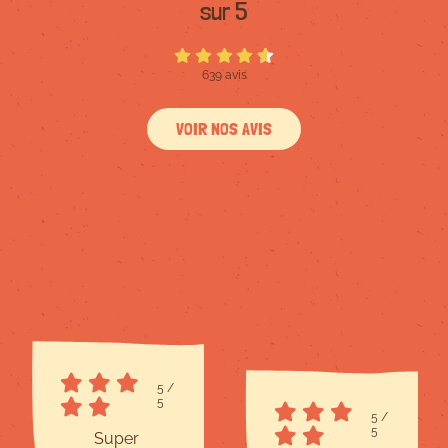
sur 5
639 avis
VOIR NOS AVIS
5
/
5
5
/
5
Super