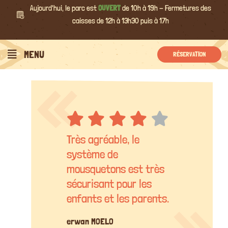
Passer
Aujourd'hui, le parc est
OUVERT
de 10h à 19h - Fermetures des
au
caisses de 12h à 13h30 puis à 17h
contenu
MENU
RÉSERVATION
Très agréable, le
système de
mousquetons est très
sécurisant pour les
enfants et les parents.
erwan MOELO