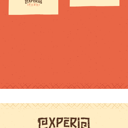
pour tous les
niveaux et
chacun trouve
son compte.Je
recommande !