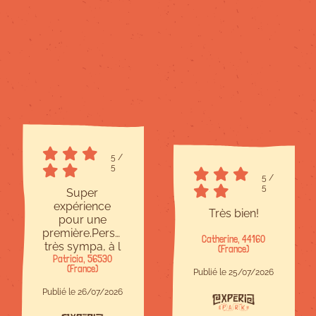
5
/
5
5
/
5
Super
expérience
Très bien!
pour une
première.Personnel
Catherine, 44160
très sympa, à l
(France)
Patricia, 56530
écoute et
(France)
bienveillant.Site
Publié le 25/07/2026
à taille
Publié le 26/07/2026
humaine,c est
parfait.Il y en a