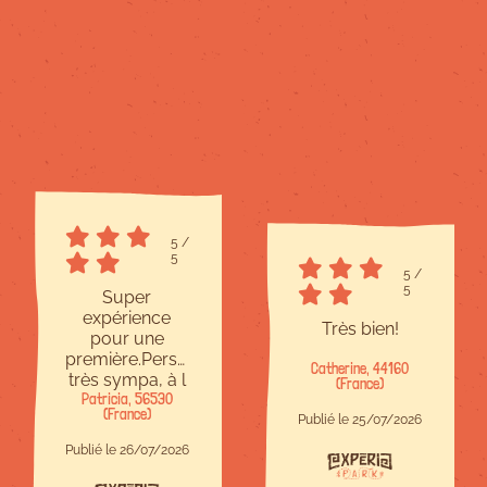
5
/
5
5
/
5
Super
expérience
Très bien!
pour une
première.Personnel
Catherine, 44160
très sympa, à l
(France)
Patricia, 56530
écoute et
(France)
bienveillant.Site
Publié le 25/07/2026
à taille
Publié le 26/07/2026
humaine,c est
parfait.Il y en a