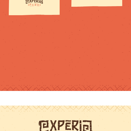
pour tous les
niveaux et
chacun trouve
son compte.Je
recommande !