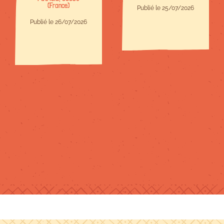
(France)
bienveillant.Site
Publié le 25/07/2026
à taille
Publié le 26/07/2026
humaine,c est
parfait.Il y en a
pour tous les
niveaux et
chacun trouve
son compte.Je
recommande !