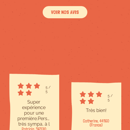
VOIR NOS AVIS
5
/
5
5
/
5
Super
expérience
Très bien!
pour une
première.Personnel
Catherine, 44160
très sympa, à l
(France)
Patricia, 56530
écoute et