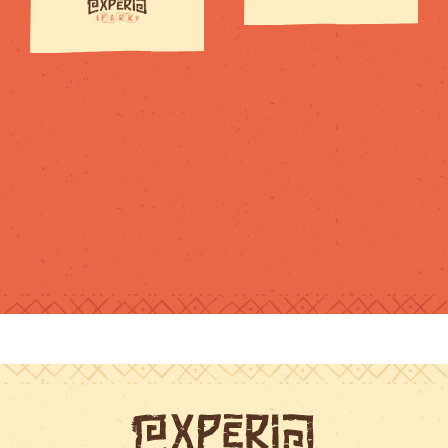
pour tous les
niveaux et
chacun trouve
son compte.Je
recommande !