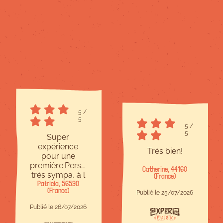
5
/
5
5
/
5
Super
expérience
Très bien!
pour une
première.Personnel
Catherine, 44160
très sympa, à l
(France)
Patricia, 56530
écoute et
(France)
bienveillant.Site
Publié le 25/07/2026
à taille
Publié le 26/07/2026
humaine,c est
parfait.Il y en a