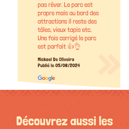
pas rêver. Le parc est
propre mais au bord des
attractions il reste des
tôles, vieux tapis etc.
Une fois corrigé le parc
est parfait 👍👌
Mickael De Oliveira
Publié le 05/08/2024
Découvrez aussi les