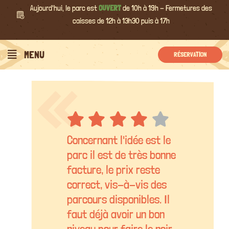
Passer
Aujourd'hui, le parc est
OUVERT
de 10h à 19h - Fermetures des
au
caisses de 12h à 13h30 puis à 17h
contenu
MENU
RÉSERVATION
Concernant l'idée est le
parc il est de très bonne
facture, le prix reste
correct, vis-à-vis des
parcours disponibles. Il
faut déjà avoir un bon
niveau pour faire le noir.