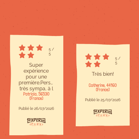
5
/
5
5
/
5
Super
expérience
Très bien!
pour une
première.Personnel
Catherine, 44160
très sympa, à l
(France)
Patricia, 56530
écoute et
(France)
bienveillant.Site
Publié le 25/07/2026
à taille
Publié le 26/07/2026
humaine,c est
parfait.Il y en a
pour tous les
niveaux et
chacun trouve