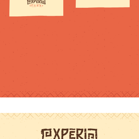
pour tous les
niveaux et
chacun trouve
son compte.Je
recommande !