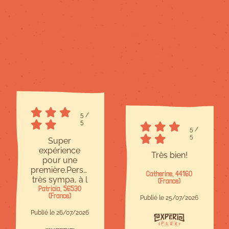
5
/
5
5
/
5
Super
expérience
Très bien!
pour une
première.Personnel
Catherine, 44160
très sympa, à l
(France)
Patricia, 56530
écoute et
(France)
bienveillant.Site
Publié le 25/07/2026
à taille
Publié le 26/07/2026
humaine,c est
parfait.Il y en a