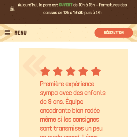
Passer
Aujourd'hui, le parc est
OUVERT
de 10h à 19h - Fermetures des
au
caisses de 12h à 13h30 puis à 17h
contenu
MENU
RÉSERVATION
Première expérience
sympa avec des enfants
de 9 ans. Équipe
encadrante bien rodée
même si les consignes
sont transmises un peu
en mode speed. Léger