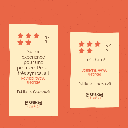
5
/
5
5
/
5
Super
expérience
Très bien!
pour une
première.Personnel
Catherine, 44160
très sympa, à l
(France)
Patricia, 56530
écoute et
(France)
bienveillant.Site
Publié le 25/07/2026
à taille
Publié le 26/07/2026
humaine,c est
parfait.Il y en a
pour tous les
niveaux et
chacun trouve
son compte.Je
recommande !