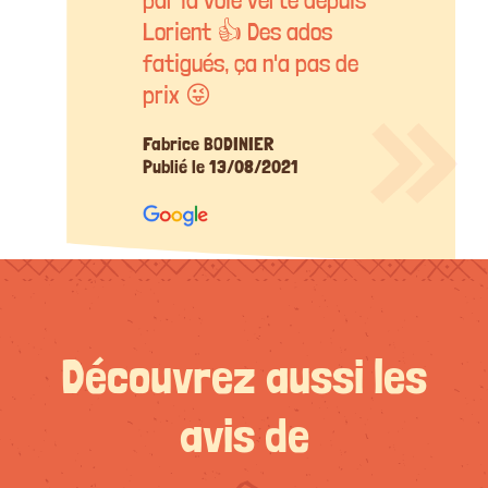
Lorient 👍 Des ados
fatigués, ça n'a pas de
prix 😜
Fabrice BODINIER
Publié le 13/08/2021
Découvrez aussi les
avis de