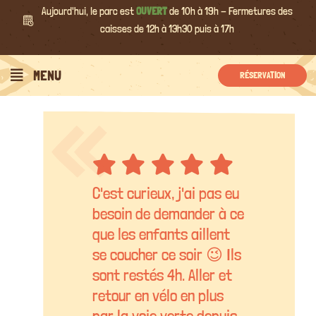
Passer
Aujourd'hui, le parc est
OUVERT
de 10h à 19h - Fermetures des
au
caisses de 12h à 13h30 puis à 17h
contenu
MENU
RÉSERVATION
C'est curieux, j'ai pas eu
besoin de demander à ce
que les enfants aillent
se coucher ce soir 😉 Ils
sont restés 4h. Aller et
retour en vélo en plus
par la voie verte depuis