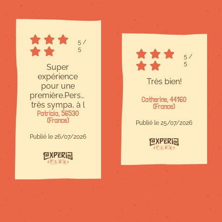
5
/
5
5
/
5
Super
expérience
Très bien!
pour une
première.Personnel
Catherine, 44160
très sympa, à l
(France)
Patricia, 56530
écoute et
(France)
bienveillant.Site
Publié le 25/07/2026
à taille
Publié le 26/07/2026
humaine,c est
parfait.Il y en a
pour tous les
niveaux et
chacun trouve
son compte.Je
recommande !