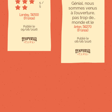
5
/
Génial, nous
5
sommes venus
à l'ouverture,
Loreley, 56100
pas trop de
(France)
monde et le
Publié le
personnel était
Anton, 56270
09/08/2026
(France)
sympa. Les
modules
Publié le
amovibles
08/08/2026
comme les skis
étaient
intéressants
mais un ou
deux en plus
seraient encore
plus
divertissants
(comme une
planche de
surf par
exemple). Le
défi "ninja" était
très amusant,