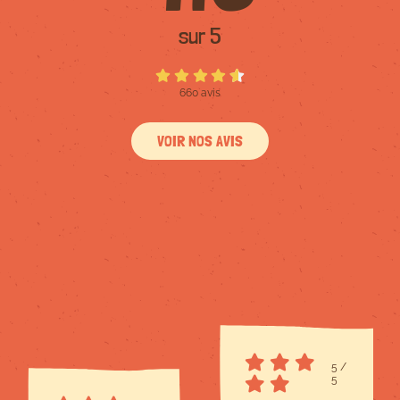
sur 5
660 avis
VOIR NOS AVIS
5
/
5