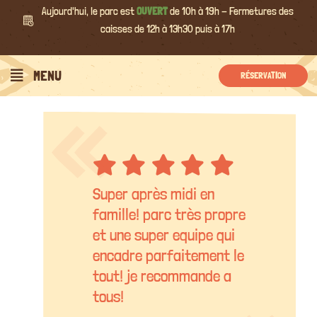
Passer
Aujourd'hui, le parc est
OUVERT
de 10h à 19h - Fermetures des
au
caisses de 12h à 13h30 puis à 17h
contenu
MENU
RÉSERVATION
Super après midi en
famille! parc très propre
et une super equipe qui
encadre parfaitement le
tout! je recommande a
tous!