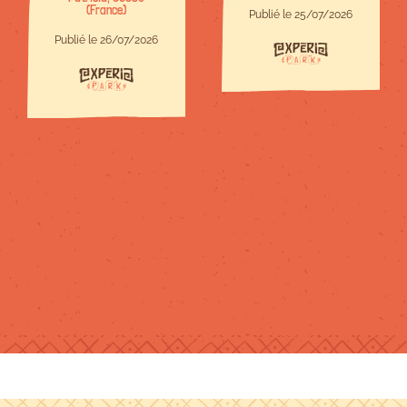
(France)
bienveillant.Site
Publié le 25/07/2026
à taille
Publié le 26/07/2026
humaine,c est
parfait.Il y en a
pour tous les
niveaux et
chacun trouve
son compte.Je
recommande !