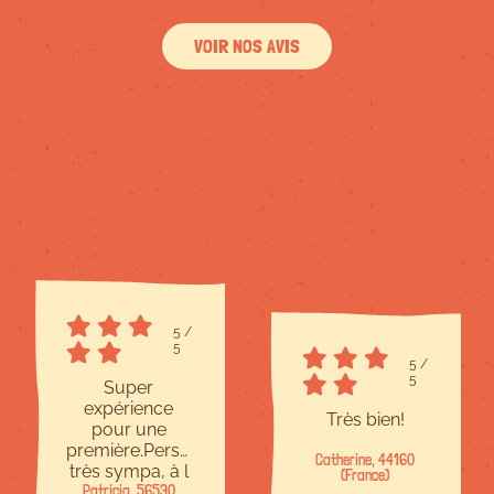
VOIR NOS AVIS
5
/
5
5
/
5
Super
expérience
Très bien!
pour une
première.Personnel
Catherine, 44160
très sympa, à l
(France)
Patricia, 56530
écoute et