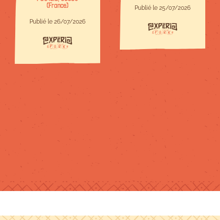
(France)
bienveillant.Site
Publié le 25/07/2026
à taille
Publié le 26/07/2026
humaine,c est
parfait.Il y en a
pour tous les
niveaux et
chacun trouve
son compte.Je
recommande !