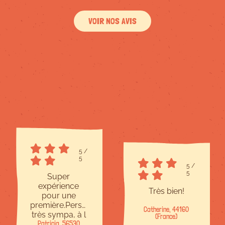
VOIR NOS AVIS
5
/
5
5
/
5
Super
expérience
Très bien!
pour une
première.Personnel
Catherine, 44160
très sympa, à l
(France)
Patricia, 56530
écoute et