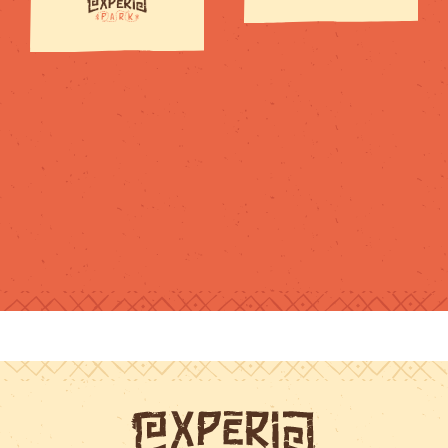
pour tous les
niveaux et
chacun trouve
son compte.Je
recommande !