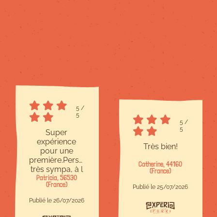
5
/
5
5
/
5
Super
expérience
Très bien!
pour une
première.Personnel
Catherine, 44160
très sympa, à l
(France)
Patricia, 56530
écoute et
(France)
bienveillant.Site
Publié le 25/07/2026
à taille
Publié le 26/07/2026
humaine,c est
parfait.Il y en a