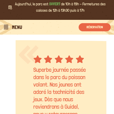
Passer
Aujourd'hui, le parc est
OUVERT
de 10h à 19h - Fermetures des
au
caisses de 12h à 13h30 puis à 17h
contenu
MENU
RÉSERVATION
Superbe journée passée
dans le parc du poisson
volant. Nos jeunes ont
adoré la technicité des
jeux. Dès que nous
reviendrons à Guidel,
nous y retournerons