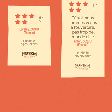
5
/
5
5
/
Génial, nous
5
sommes venus
à l'ouverture,
Loreley, 56100
pas trop de
(France)
monde et le
Publié le
personnel était
Anton, 56270
09/08/2026
(France)
sympa. Les
modules
Publié le
amovibles
08/08/2026
comme les skis
étaient
intéressants
mais un ou
deux en plus
seraient encore
plus
divertissants
(comme une
planche de
surf par