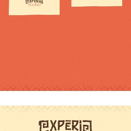
pour tous les
niveaux et
chacun trouve
son compte.Je
recommande !