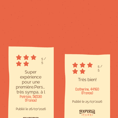
5
/
5
5
/
5
Super
expérience
Très bien!
pour une
première.Personnel
Catherine, 44160
très sympa, à l
(France)
Patricia, 56530
écoute et
(France)
bienveillant.Site
Publié le 25/07/2026
à taille
Publié le 26/07/2026
humaine,c est
parfait.Il y en a