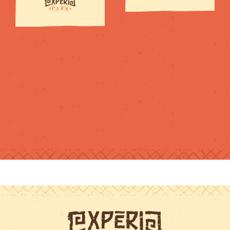
pour tous les
niveaux et
chacun trouve
son compte.Je
recommande !