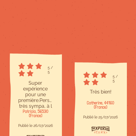
5
/
5
5
/
5
Super
expérience
Très bien!
pour une
première.Personnel
Catherine, 44160
très sympa, à l
(France)
Patricia, 56530
écoute et
(France)
bienveillant.Site
Publié le 25/07/2026
à taille
Publié le 26/07/2026
humaine,c est
parfait.Il y en a