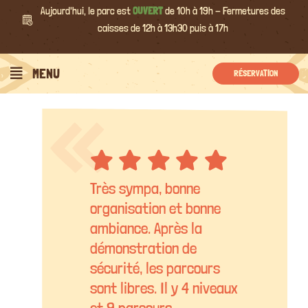
Passer
Aujourd'hui, le parc est
OUVERT
de 10h à 19h - Fermetures des
au
caisses de 12h à 13h30 puis à 17h
contenu
MENU
RÉSERVATION
Très sympa, bonne
organisation et bonne
ambiance. Après la
démonstration de
sécurité, les parcours
sont libres. Il y 4 niveaux
et 9 parcours.