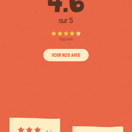
4.6
sur 5
639 avis
VOIR NOS AVIS
5
/