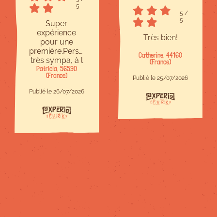
5
5
/
5
Super
expérience
Très bien!
pour une
première.Personnel
Catherine, 44160
très sympa, à l
(France)
Patricia, 56530
écoute et
(France)
bienveillant.Site
Publié le 25/07/2026
à taille
Publié le 26/07/2026
humaine,c est
parfait.Il y en a
pour tous les
niveaux et
chacun trouve
son compte.Je
recommande !