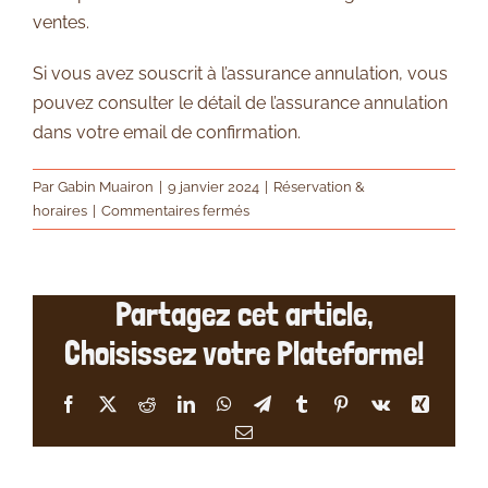
ventes.
Si vous avez souscrit à l’assurance annulation, vous
pouvez consulter le détail de l’assurance annulation
dans votre email de confirmation.
Par
Gabin Muairon
|
9 janvier 2024
|
Réservation &
sur
horaires
|
Commentaires fermés
Puis-
je
annuler
Partagez cet article,
en
raison
Choisissez votre Plateforme!
de
la
météo
Facebook
X
Reddit
LinkedIn
WhatsApp
Telegram
Tumblr
Pinterest
Vk
Xing
?
Email