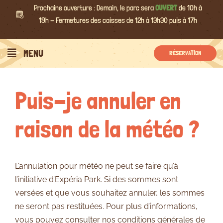
Passer
Prochaine ouverture : Demain, le parc sera
OUVERT
de 10h à
au
19h - Fermetures des caisses de 12h à 13h30 puis à 17h
contenu
Précédent
Suivant
MENU
RÉSERVATION
Puis-je annuler en
raison de la météo ?
L’annulation pour météo ne peut se faire qu’à
l’initiative d’Expéria Park. Si des sommes sont
versées et que vous souhaitez annuler, les sommes
ne seront pas restituées. Pour plus d’informations,
vous pouvez consulter nos conditions générales de