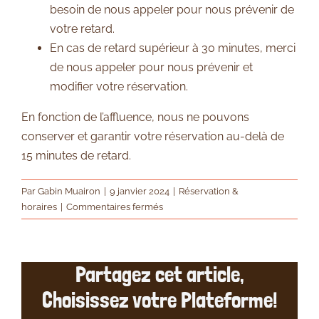
besoin de nous appeler pour nous prévenir de
votre retard.
En cas de retard supérieur à 30 minutes, merci
de nous appeler pour nous prévenir et
modifier votre réservation.
En fonction de l’affluence, nous ne pouvons
conserver et garantir votre réservation au-delà de
15 minutes de retard.
Par
Gabin Muairon
|
9 janvier 2024
|
Réservation &
sur
horaires
|
Commentaires fermés
Je
suis
en
Partagez cet article,
retard,
que
Choisissez votre Plateforme!
dois-
je