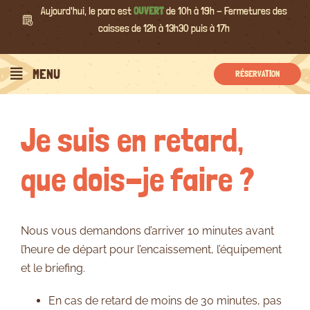
Passer
Aujourd'hui, le parc est
OUVERT
de 10h à 19h - Fermetures des
au
caisses de 12h à 13h30 puis à 17h
contenu
Précédent
Suivant
MENU
RÉSERVATION
Je suis en retard,
que dois-je faire ?
Nous vous demandons d’arriver 10 minutes avant
l’heure de départ pour l’encaissement, l’équipement
et le briefing.
En cas de retard de moins de 30 minutes, pas