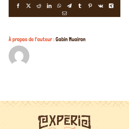
faire
Facebook
X
Reddit
LinkedIn
WhatsApp
Telegram
Tumblr
Pinterest
Vk
Xing
?
Email
À propos de l'auteur :
Gabin Muairon