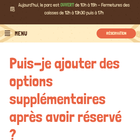
Passer
Aujourd'hui, le parc est
OUVERT
de 10h à 19h - Fermetures des
au
caisses de 12h à 13h30 puis à 17h
contenu
Précédent
Suivant
MENU
RÉSERVATION
Puis-je ajouter des
options
supplémentaires
après avoir réservé
?