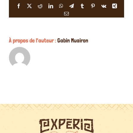
avoir
Facebook
X
Reddit
LinkedIn
WhatsApp
Telegram
Tumblr
Pinterest
Vk
Xing
réservé
Email
?
À propos de l'auteur :
Gabin Muairon