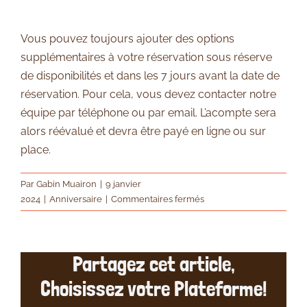
Vous pouvez toujours ajouter des options
supplémentaires à votre réservation sous réserve
de disponibilités et dans les 7 jours avant la date de
réservation. Pour cela, vous devez contacter notre
équipe par téléphone ou par email. L’acompte sera
alors réévalué et devra être payé en ligne ou sur
place.
Par
Gabin Muairon
|
9 janvier
sur
2024
|
Anniversaire
|
Commentaires fermés
Puis-
je
ajouter
Partagez cet article,
des
options
Choisissez votre Plateforme!
supplémentaires
après