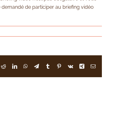
e demandé de participer au briefing vidéo
ok
Reddit
LinkedIn
WhatsApp
Telegram
Tumblr
Pinterest
Vk
Xing
Email