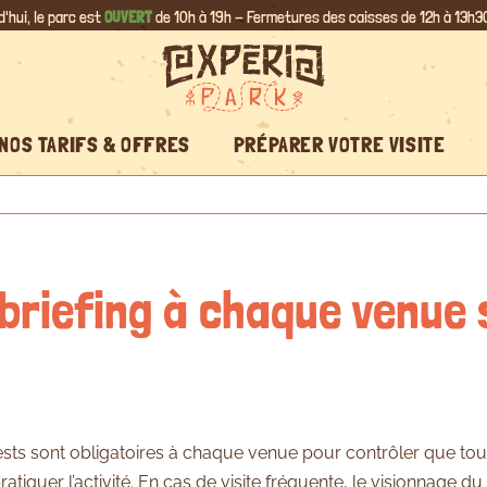
d'hui, le parc est
OUVERT
de 10h à 19h - Fermetures des caisses de 12h à 13h30
NOS TARIFS & OFFRES
PRÉPARER VOTRE VISITE
 briefing à chaque venue s
ests sont obligatoires à chaque venue pour contrôler que tout
atiquer l’activité. En cas de visite fréquente, le visionnage du