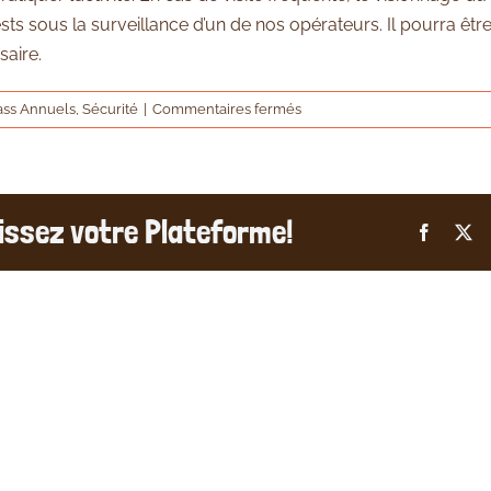
s sous la surveillance d’un de nos opérateurs. Il pourra êtr
saire.
sur
ass Annuels
,
Sécurité
|
Commentaires fermés
Dois-
je
refaire
le
sissez votre Plateforme!
briefing
Facebo
X
à
chaque
venue
si
je
viens
régulièrement
?