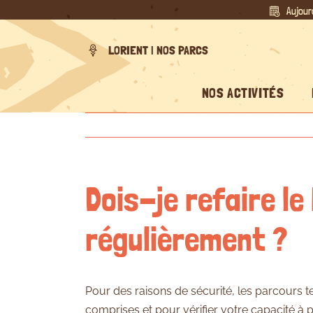
Passer
Aujour
au
contenu
LORIENT | NOS PARCS
NOS ACTIVITÉS
Dois-je refaire le
régulièrement ?
Pour des raisons de sécurité, les parcours t
comprises et pour vérifier votre capacité à pr