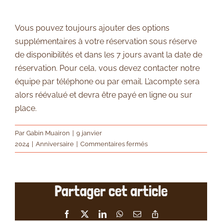
Vous pouvez toujours ajouter des options
supplémentaires à votre réservation sous réserve
de disponibilités et dans les 7 jours avant la date de
réservation. Pour cela, vous devez contacter notre
équipe par téléphone ou par email. L’acompte sera
alors réévalué et devra être payé en ligne ou sur
place.
Par
Gabin Muairon
|
9 janvier
sur
2024
|
Anniversaire
|
Commentaires fermés
Puis-
je
ajouter
Partager cet article
des
options
supplémentaires
Facebook
X
LinkedIn
WhatsApp
Email
Copy
après
Link