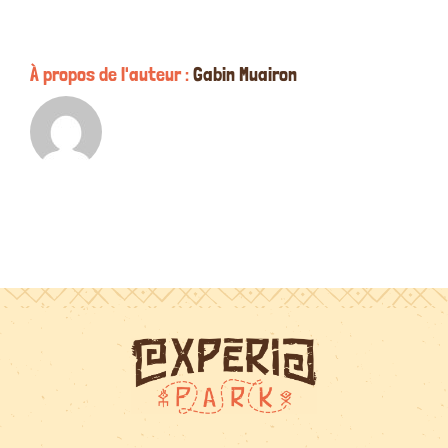
avoir
réservé
?
À propos de l'auteur :
Gabin Muairon