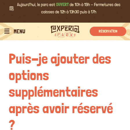
Passer
Aujourd'hui, le parc est
OUVERT
de 10h à 19h - Fermetures des
au
caisses de 12h à 13h30 puis à 17h
contenu
Précédent
Suivant
MENU
RÉSERVATION
Puis-je ajouter des
options
supplémentaires
après avoir réservé
?