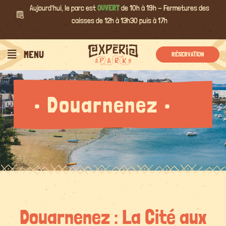
Passer
Aujourd'hui, le parc est
OUVERT
de 10h à 19h - Fermetures des
au
caisses de 12h à 13h30 puis à 17h
contenu
MENU
RÉSERVATION
• Douarnenez •
Douarnenez : La Cité aux