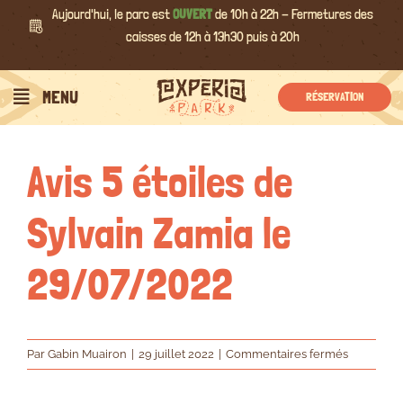
Passer
Aujourd'hui, le parc est
OUVERT
de 10h à 22h - Fermetures des
au
caisses de 12h à 13h30 puis à 20h
contenu
Précédent
Suivant
MENU
RÉSERVATION
Avis 5 étoiles de
Sylvain Zamia le
29/07/2022
sur
Par
Gabin Muairon
|
29 juillet 2022
|
Commentaires fermés
Avis
5