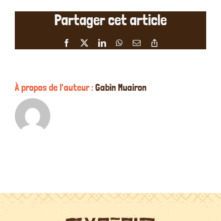
étoiles
Partager cet article
de
Sylvain
Zamia
Facebook
X
LinkedIn
WhatsApp
Email
Copy
le
Link
29/07/20
À propos de l'auteur :
Gabin Muairon