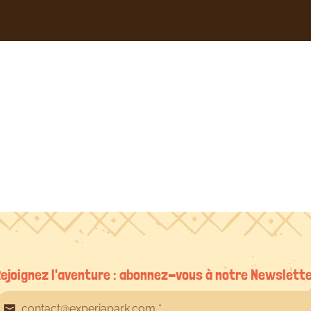
Stéphane
Eloy
le
12/08/2023
ejoignez l'aventure : abonnez-vous à notre Newslett