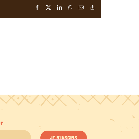
Facebook
X
LinkedIn
WhatsApp
Email
Copy
Link
er
JE M'INSCRIS