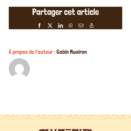
étoiles
Partager cet article
de
sébastien
gricourt
Facebook
X
LinkedIn
WhatsApp
Email
Copy
le
Link
26/08/202
À propos de l'auteur :
Gabin Muairon