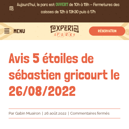
Passer
Aujourd'hui, le parc est
OUVERT
de 10h à 19h - Fermetures des
au
caisses de 12h à 13h30 puis à 17h
contenu
Précédent
Suivant
MENU
RÉSERVATION
Avis 5 étoiles de
sébastien gricourt le
26/08/2022
sur
Par
Gabin Muairon
|
26 août 2022
|
Commentaires fermés
Avis
5