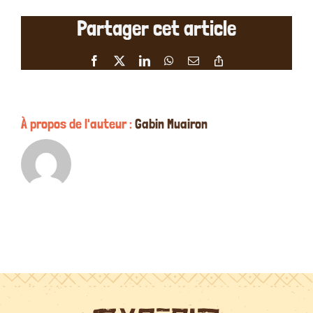
étoiles
Partager cet article
de
Rozenn
MENGUY
Facebook
X
LinkedIn
WhatsApp
Email
Copy
le
Link
19/08/202
À propos de l'auteur :
Gabin Muairon