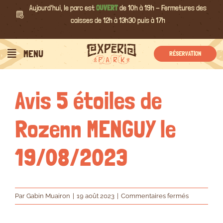
Passer
Aujourd'hui, le parc est
OUVERT
de 10h à 19h - Fermetures des
au
caisses de 12h à 13h30 puis à 17h
contenu
Précédent
Suivant
MENU
RÉSERVATION
Avis 5 étoiles de
Rozenn MENGUY le
19/08/2023
sur
Par
Gabin Muairon
|
19 août 2023
|
Commentaires fermés
Avis
5