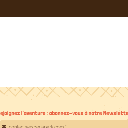
marion
gosselet
le
01/09/2022
ejoignez l'aventure : abonnez-vous à notre Newslett