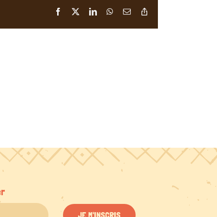
Facebook
X
LinkedIn
WhatsApp
Email
Copy
Link
er
JE M'INSCRIS