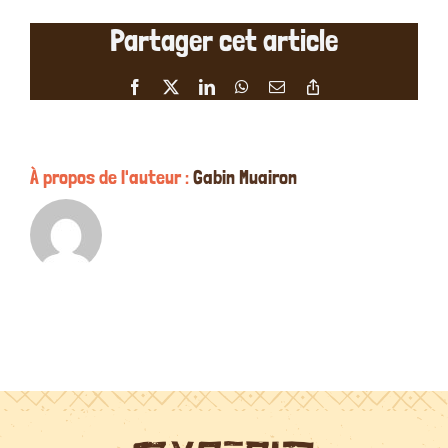
étoiles
Partager cet article
de
Marina
Beaussier
Facebook
X
LinkedIn
WhatsApp
Email
Copy
le
Link
09/06/2022
À propos de l'auteur :
Gabin Muairon