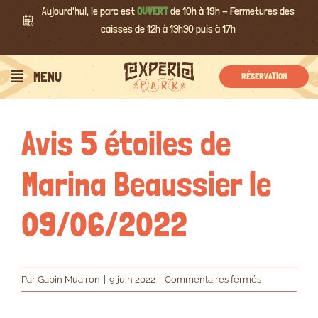
Passer
Aujourd'hui, le parc est
OUVERT
de 10h à 19h - Fermetures des
au
caisses de 12h à 13h30 puis à 17h
contenu
Précédent
Suivant
MENU
RÉSERVATION
Avis 5 étoiles de
Marina Beaussier le
09/06/2022
sur
Par
Gabin Muairon
|
9 juin 2022
|
Commentaires fermés
Avis
5