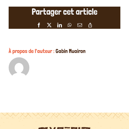
étoiles
Partager cet article
de
Juliette
Z
Facebook
X
LinkedIn
WhatsApp
Email
Copy
le
Link
13/08/202
À propos de l'auteur :
Gabin Muairon