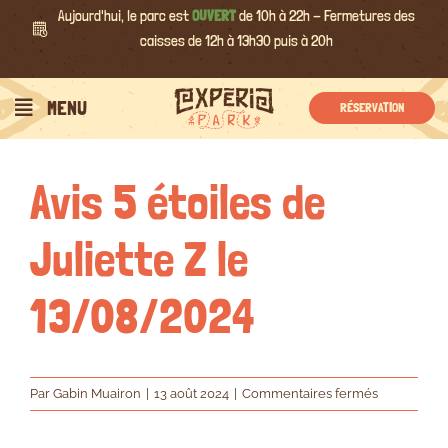
Passer
Aujourd'hui, le parc est
OUVERT
de 10h à 22h - Fermetures des
au
caisses de 12h à 13h30 puis à 20h
contenu
Précédent
Suivant
MENU
RÉSERVATION
Avis 5 étoiles de
Juliette Z le
13/08/2024
sur
Par
Gabin Muairon
|
13 août 2024
|
Commentaires fermés
Avis
5