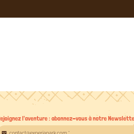
Emmanuelle
Bzh
le
05/08/2022
ejoignez l'aventure : abonnez-vous à notre Newslett