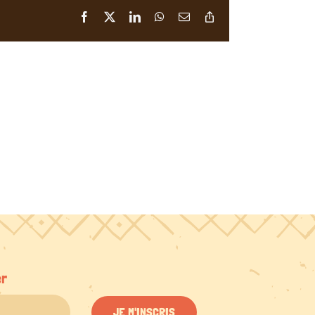
Facebook
X
LinkedIn
WhatsApp
Email
Copy
Link
er
JE M'INSCRIS