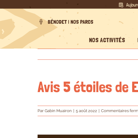
Passer
Aujour
au
contenu
BÉNODET | NOS PARCS
NOS ACTIVITÉS
Avis 5 étoiles d
Par
Gabin Muairon
|
5 août 2022
|
Commentaires fer