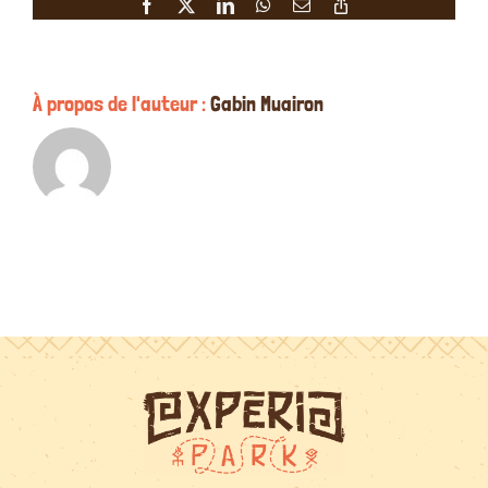
Facebook
X
LinkedIn
WhatsApp
Email
Copy
le
Link
27/08/202
À propos de l'auteur :
Gabin Muairon