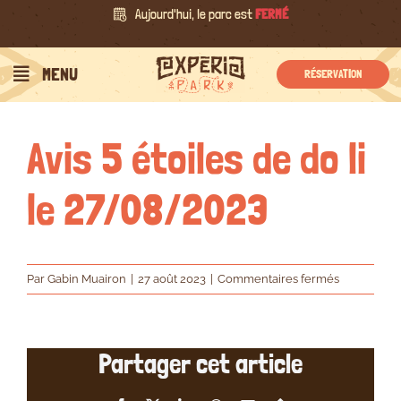
Passer
Aujourd'hui, le parc est
FERMÉ
au
contenu
Précédent
Suivant
MENU
RÉSERVATION
Avis 5 étoiles de do li
le 27/08/2023
sur
Par
Gabin Muairon
|
27 août 2023
|
Commentaires fermés
Avis
5
étoiles
Partager cet article
de
do
li