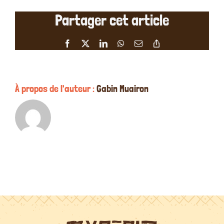
étoiles
Partager cet article
de
David
Thorpe
Facebook
X
LinkedIn
WhatsApp
Email
Copy
le
Link
24/07/20
À propos de l'auteur :
Gabin Muairon