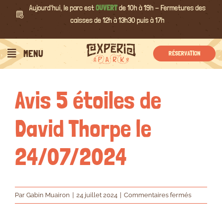
Passer
Aujourd'hui, le parc est
OUVERT
de 10h à 19h - Fermetures des
au
caisses de 12h à 13h30 puis à 17h
contenu
Précédent
Suivant
MENU
RÉSERVATION
Avis 5 étoiles de
David Thorpe le
24/07/2024
sur
Par
Gabin Muairon
|
24 juillet 2024
|
Commentaires fermés
Avis
5