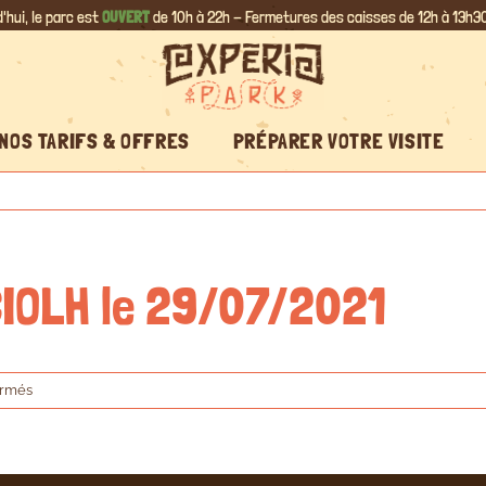
'hui, le parc est
OUVERT
de 10h à 22h - Fermetures des caisses de 12h à 13h30
NOS TARIFS & OFFRES
PRÉPARER VOTRE VISITE
 CIOLH le 29/07/2021
sur
ermés
Avis
5
étoiles
de