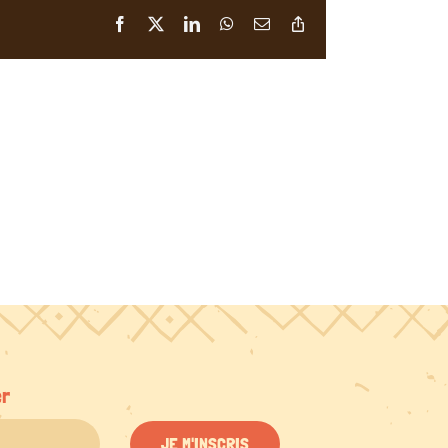
Facebook
X
LinkedIn
WhatsApp
Email
Copy
Link
er
JE M'INSCRIS