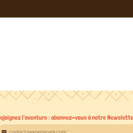
Chimene
Massacrier
le
25/07/2024
ejoignez l'aventure : abonnez-vous à notre Newslett