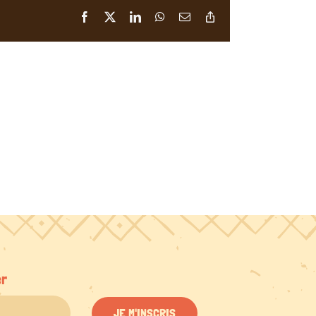
Facebook
X
LinkedIn
WhatsApp
Email
Copy
Link
er
JE M'INSCRIS