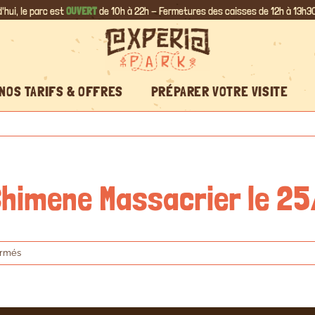
'hui, le parc est
OUVERT
de 10h à 22h - Fermetures des caisses de 12h à 13h30
NOS TARIFS & OFFRES
PRÉPARER VOTRE VISITE
 Chimene Massacrier le 
sur
ermés
Avis
5
étoiles
de