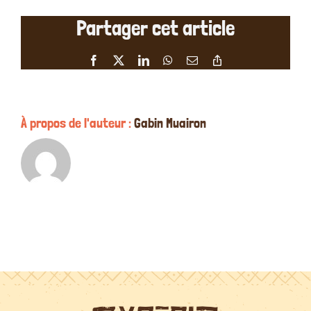
étoiles
Partager cet article
de
Bénédicte
Pincet
Facebook
X
LinkedIn
WhatsApp
Email
Copy
le
Link
08/08/2022
À propos de l'auteur :
Gabin Muairon