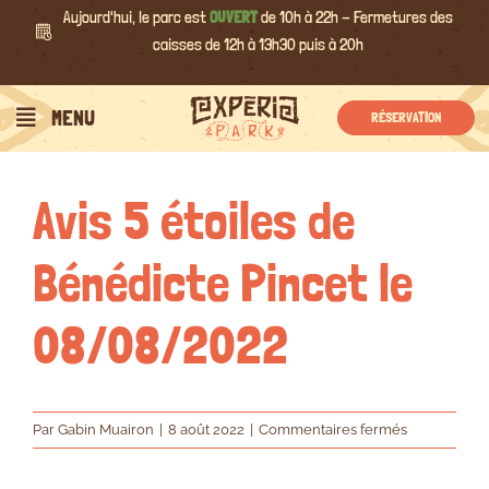
Passer
Aujourd'hui, le parc est
OUVERT
de 10h à 22h - Fermetures des
au
caisses de 12h à 13h30 puis à 20h
contenu
Précédent
Suivant
MENU
RÉSERVATION
Avis 5 étoiles de
Bénédicte Pincet le
08/08/2022
sur
Par
Gabin Muairon
|
8 août 2022
|
Commentaires fermés
Avis
5