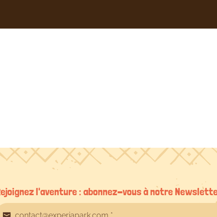
Lucas,
56700
le
24/08/2025
ejoignez l'aventure : abonnez-vous à notre Newslett