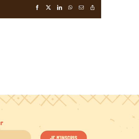
Facebook
X
LinkedIn
WhatsApp
Email
Copy
Link
er
JE M'INSCRIS