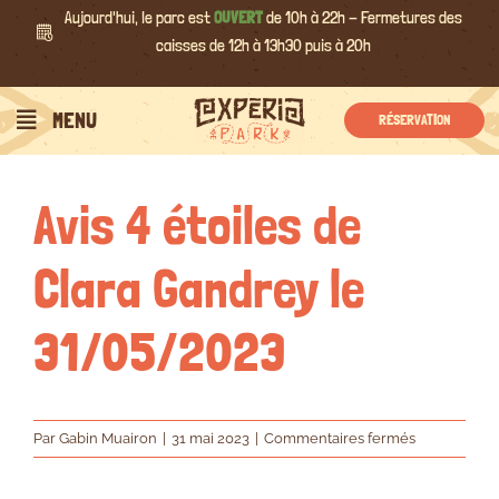
Passer
Aujourd'hui, le parc est
OUVERT
de 10h à 22h - Fermetures des
au
caisses de 12h à 13h30 puis à 20h
contenu
Précédent
Suivant
MENU
RÉSERVATION
Avis 4 étoiles de
Clara Gandrey le
31/05/2023
sur
Par
Gabin Muairon
|
31 mai 2023
|
Commentaires fermés
Avis
4