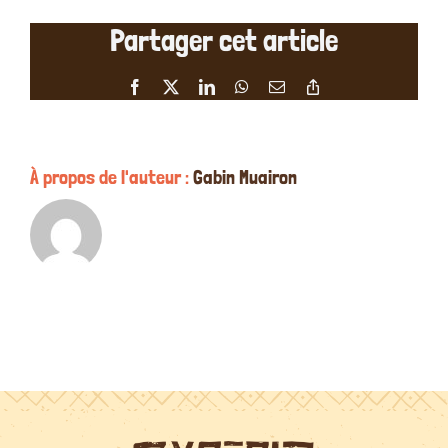
étoiles
Partager cet article
de
Clara
Gandrey
Facebook
X
LinkedIn
WhatsApp
Email
Copy
le
Link
31/05/2023
À propos de l'auteur :
Gabin Muairon