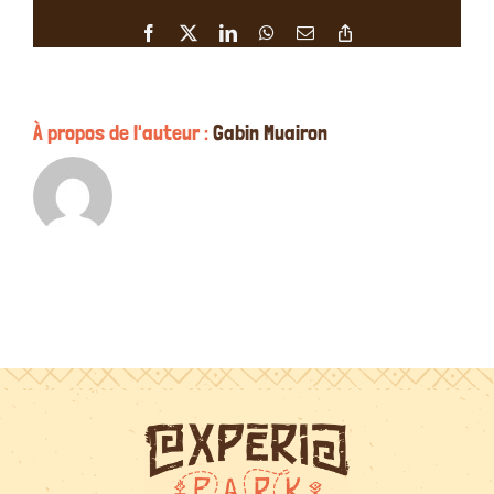
Vxl
Facebook
X
LinkedIn
WhatsApp
Email
Copy
le
Link
22/07/20
À propos de l'auteur :
Gabin Muairon