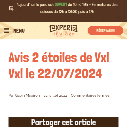
Passer
Aujourd'hui, le parc est
OUVERT
de 10h à 19h - Fermetures des
au
caisses de 12h à 13h30 puis à 17h
contenu
Précédent
Suivant
MENU
RÉSERVATION
Avis 2 étoiles de Vxl
Vxl le 22/07/2024
sur
Par
Gabin Muairon
|
22 juillet 2024
|
Commentaires fermés
Avis
2
étoiles
Partager cet article
de
Vxl