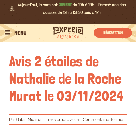
Passer
Aujourd'hui, le parc est
OUVERT
de 10h à 19h - Fermetures des
au
caisses de 12h à 13h30 puis à 17h
contenu
Précédent
Suivant
MENU
RÉSERVATION
Avis 2 étoiles de
Nathalie de la Roche
Murat le 03/11/2024
sur
Par
Gabin Muairon
|
3 novembre 2024
|
Commentaires fermés
Avis
2