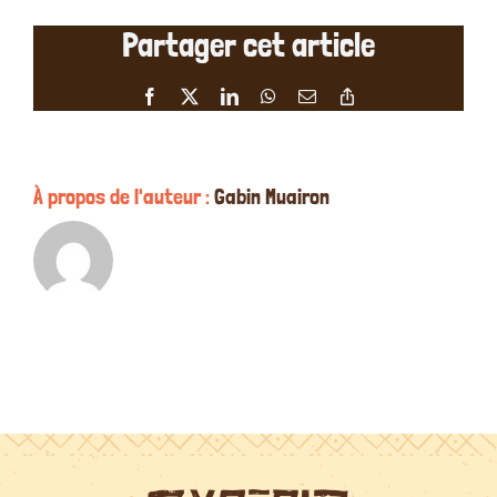
étoile
Partager cet article
de
Nathal
de
Facebook
X
LinkedIn
WhatsApp
Email
Copy
la
Link
Roche
Murat
le
À propos de l'auteur :
Gabin Muairon
03/11