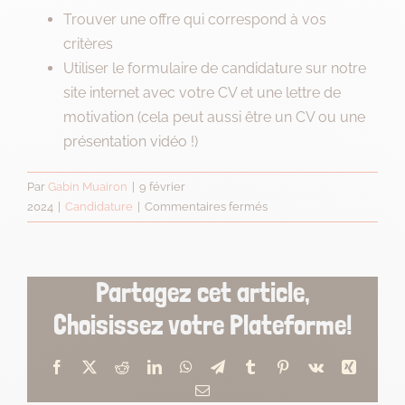
Trouver une offre qui correspond à vos
critères
Utiliser le formulaire de candidature sur notre
site internet avec votre CV et une lettre de
motivation (cela peut aussi être un CV ou une
présentation vidéo !)
Par
Gabin Muairon
|
9 février
sur
2024
|
Candidature
|
Commentaires fermés
Comment
candidater
à
Partagez cet article,
un
poste
Choisissez votre Plateforme!
?
Facebook
X
Reddit
LinkedIn
WhatsApp
Telegram
Tumblr
Pinterest
Vk
Xing
Email