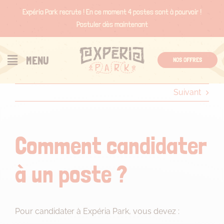
Passer
Expéria Park recrute ! En ce moment 4 postes sont à pourvoir !
au
Postuler dès maintenant
contenu
MENU
NOS OFFRES
Suivant
Comment candidater
à un poste ?
Pour candidater à Expéria Park, vous devez :