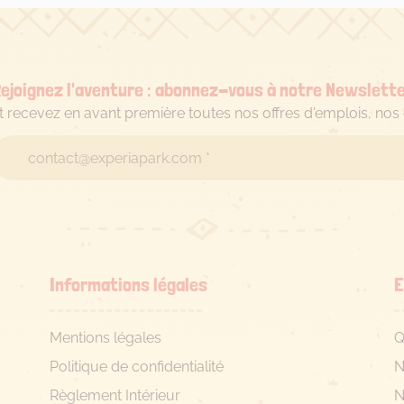
Quelle
est
la
suite
ejoignez l'aventure : abonnez-vous à notre Newslette
?
t recevez en avant première toutes nos offres d'emplois, no
Informations légales
E
Mentions légales
Q
Politique de confidentialité
N
Règlement Intérieur
N