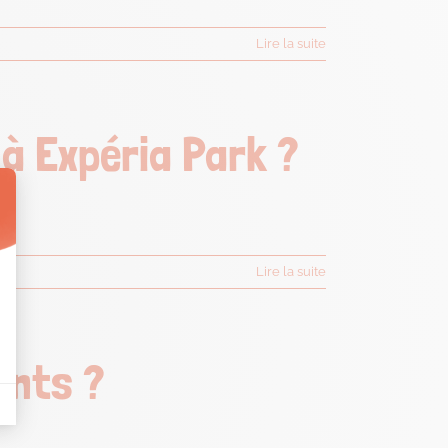
Lire la suite
 à Expéria Park ?
Lire la suite
ants ?