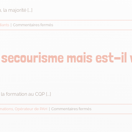
la majorité [...]
sur
iants
|
Commentaires fermés
Je
suis
mineur,
puis-
 secourisme mais est-il v
je
postuler
?
 formation au CQP [...]
sur
mations
,
Opérateur de PAH
|
Commentaires fermés
J’ai
un
diplôme