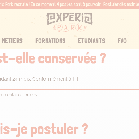
ria Park recrute ! En ce moment 4 postes sont à pourvoir !
Postuler dès maint
 MÉTIERS
FORMATIONS
ÉTUDIANTS
FAQ
t-elle conservée ?
dant 24 mois. Conformément à [...]
sur
mmentaires fermés
Ma
candidature
est-
elle
is-je postuler ?
conservée
?