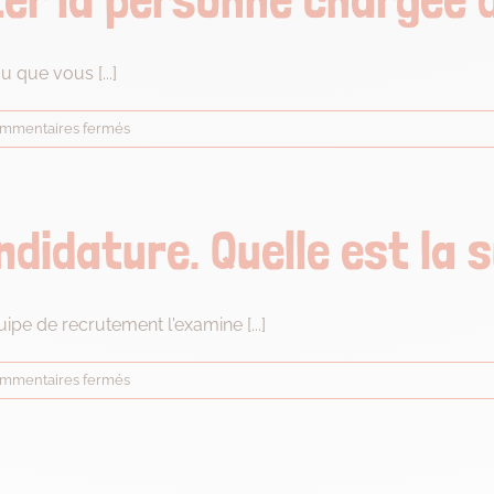
d’Opérateur
de
Parcours
 que vous [...]
Acrobatiques
en
sur
mmentaires fermés
Hauteur
Comment
?
contacter
la
personne
didature. Quelle est la s
chargée
du
recrutement
?
ipe de recrutement l'examine [...]
sur
mmentaires fermés
J’ai
envoyé
ma
candidature.