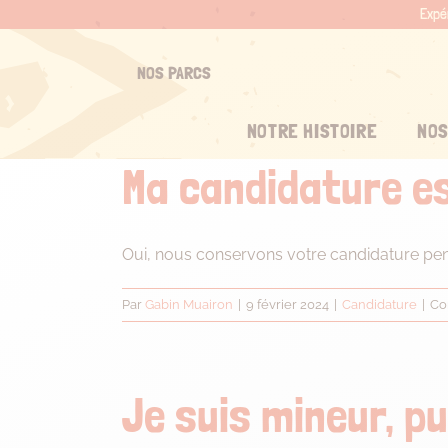
Passer
Expé
au
contenu
NOS PARCS
NOTRE HISTOIRE
NOS
Ma candidature es
Oui, nous conservons votre candidature pen
Par
Gabin Muairon
|
9 février 2024
|
Candidature
|
Co
Je suis mineur, pu