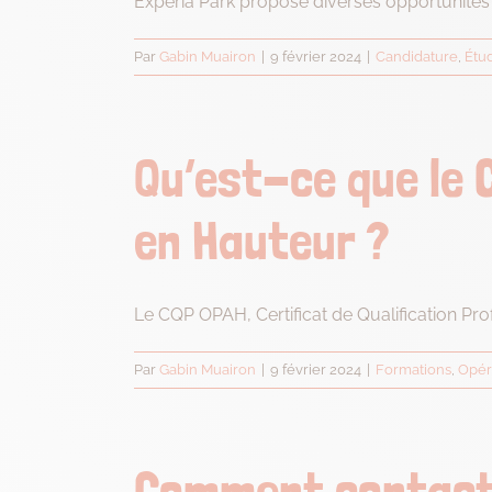
Expéria Park propose diverses opportunités d
Par
Gabin Muairon
|
9 février 2024
|
Candidature
,
Étud
Qu’est-ce que le 
en Hauteur ?
Le CQP OPAH, Certificat de Qualification Prof
Par
Gabin Muairon
|
9 février 2024
|
Formations
,
Opér
Comment contacte