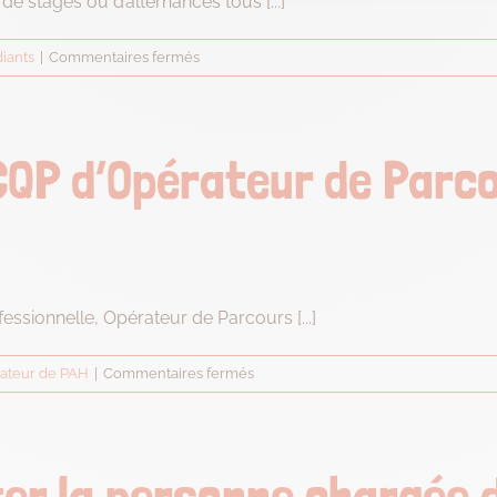
e stages ou d’alternances tous [...]
à
Expéria
sur
iants
|
Commentaires fermés
Park
Prenez-
?
vous
des
stagiaires
CQP d’Opérateur de Parc
et
des
alternants
?
essionnelle, Opérateur de Parcours [...]
sur
ateur de PAH
|
Commentaires fermés
Qu’est-
ce
que
le
r la personne chargée 
CQP