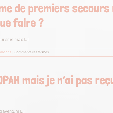
de
ôme de premiers secours 
secourisme
mais
ue faire ?
est-
il
valide
pour
risme mais [...]
la
formation
sur
mations
|
Commentaires fermés
?
J’ai
passé
le
diplôme
OPAH mais je n’ai pas reç
de
premiers
secours
mais
je
n’ai
'aventure [...]
pas